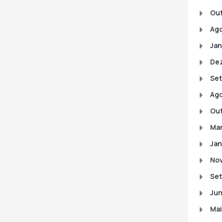
Out
Ago
Jan
De
Se
Ago
Out
Mar
Jan
No
Se
Ju
Mai