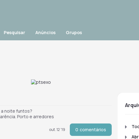
Pesquisar
Anúncios
Grupos
arqu
a noite funtos?
arência. Porto e arredores
To
0
comentários
out. 12 '19
Abr