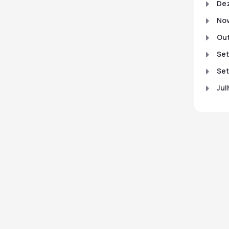
De
No
Out
Set
Set
Jul