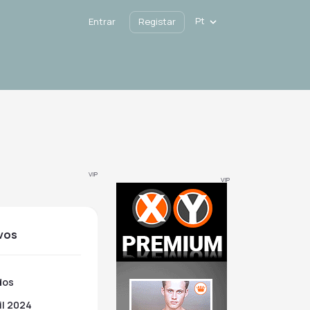
Pt
Entrar
Registar
VIP
VIP
ivos
dos
il 2024