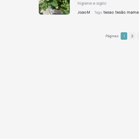
higiene e sigilo
Joao M
tesao
tesão
mama
·
Tags:
,
,
Páginas:
1
2