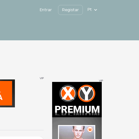
Pt
Entrar
Registar
VIP
VIP