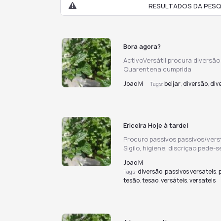
RESULTADOS DA PESQU
Bora agora?
ActivoVersátil procura diversão
Quarentena cumprida
Joao M
beijar
diversão
div
·
Tags:
,
,
Ericeira Hoje à tarde!
Procuro passivos passivos/verst
Sigilo, higiene, discriçao pede-
Joao M
·
diversão
passivos versateis
Tags:
,
,
tesão
tesao
versáteis
versateis
,
,
,