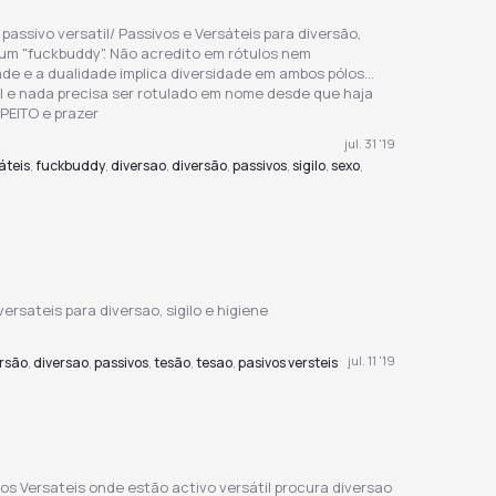
 passivo versatil/ Passivos e Versáteis para diversão,
ro um "fuckbuddy". Não acredito em rótulos nem
ade e a dualidade implica diversidade em ambos pólos...
l e nada precisa ser rotulado em nome desde que haja
SPEITO e prazer
jul. 31 '19
áteis
fuckbuddy
diversao
diversão
passivos
sigilo
sexo
,
,
,
,
,
,
,
ersateis para diversao, sigilo e higiene
jul. 11 '19
rsão
diversao
passivos
tesão
tesao
pasivos versteis
,
,
,
,
,
ivos Versateis onde estão activo versátil procura diversao