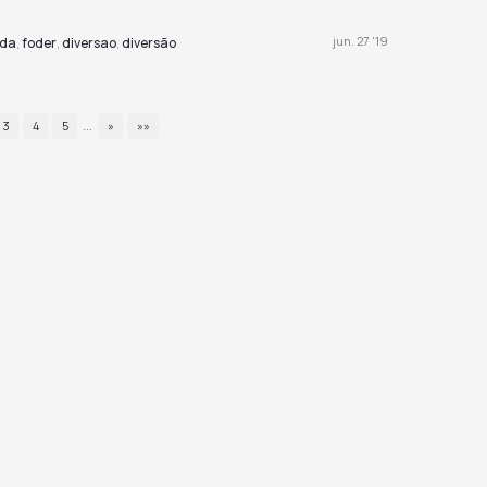
jun. 27 '19
da
foder
diversao
diversão
,
,
,
3
4
5
...
»
»»