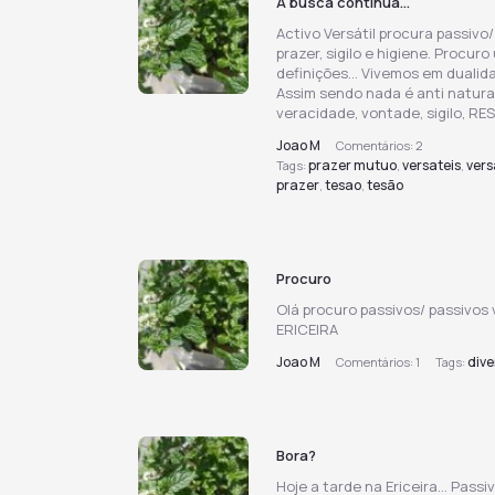
A busca continua...
Activo Versátil procura passivo/
prazer, sigilo e higiene. Procu
definições... Vivemos em dualid
Assim sendo nada é anti natura
veracidade, vontade, sigilo, RE
Joao M
·
Comentários:
2
·
prazer mutuo
versateis
vers
Tags:
,
,
prazer
tesao
tesão
,
,
Procuro
Olá procuro passivos/ passivos v
ERICEIRA
Joao M
dive
·
Comentários:
1
·
Tags:
Bora?
Hoje a tarde na Ericeira... Pass