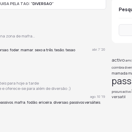
ISA PELA TAG: "
DIVERSAO
"
pesq
 na zona de mafra...
abr. 7 '20
ersao
foder
mamar
sexo a três
tesão
tesao
,
,
,
,
,
activo
ami
coimbra
diver
mamada
m
pass
eis para hoje a tarde
se e oferece-se para além de diversão ;)
procuro activo
versatil
ago. 10 '19
passivos
mafra
fodão
ericeira
diversao
passivos versáteis
,
,
,
,
,
,