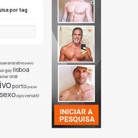
uisa por tag
anal
ativo
zade
aveiro
lisboa
gay
são
oral
amar
ivo
porto
prazer
sexo
versátil
sigilo