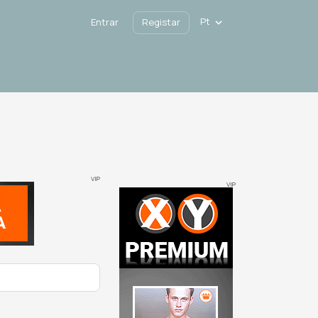
Pt
Entrar
Registar
VIP
VIP