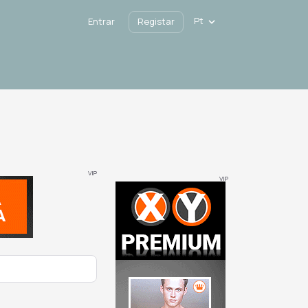
Pt
Entrar
Registar
VIP
VIP