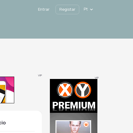
Pt
Entrar
Registar
VIP
VIP
cio