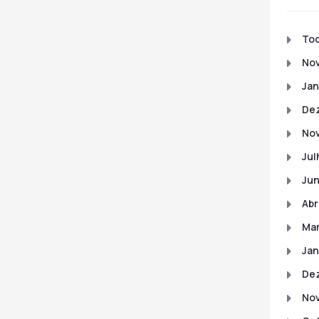
To
No
Jan
De
No
Jul
Ju
Abr
Ma
Jan
De
No