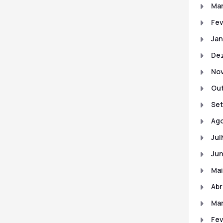
Mar
Fev
Jan
De
No
Out
Set
Ago
Jul
Jun
Mai
Abr
Mar
Fev