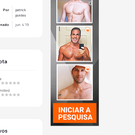
Por
patrick
pontes
onado
jun. 4 '19
nota
a:
notas)
ivos