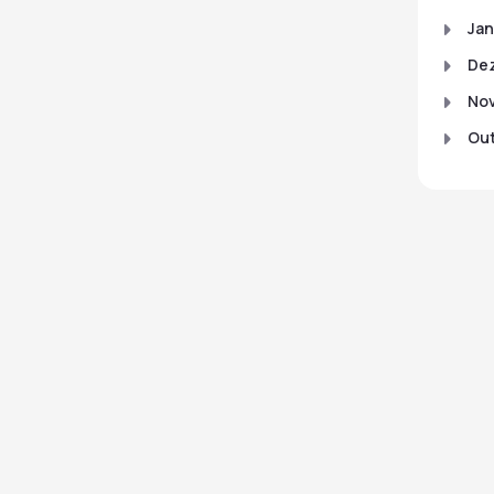
Jan
De
No
Out