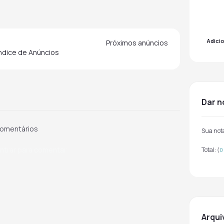
Adici
Próximos anúncios
indice de Anúncios
dar 
omentários
Sua not
ntrar para comentar
Total:
(
0
arqu