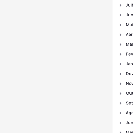
Jul
Ju
Mai
Abr
Ma
Fev
Jan
De
No
Out
Set
Ago
Jun
Mai