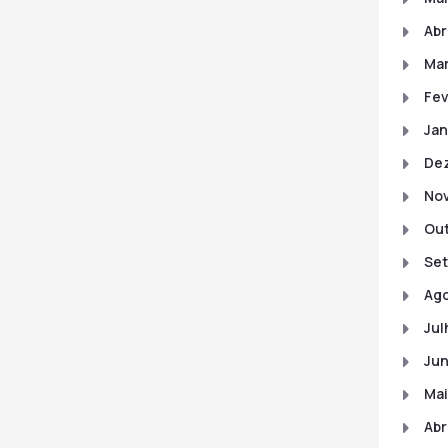
Abr
Mar
Fev
Jan
De
No
Out
Set
Ago
Jul
Jun
Mai
Abr