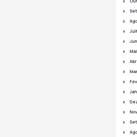
Out
Set
Ago
Jul
Jun
Mai
Abr
Mar
Fev
Jan
De
No
Se
Ago