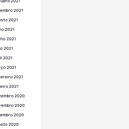
ubro 2021
embro 2021
sto 2021
ho 2021
ho 2021
o 2021
il 2021
ço 2021
ereiro 2021
eiro 2021
zembro 2020
vembro 2020
tembro 2020
sto 2020