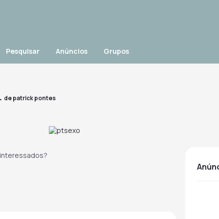
Pesquisar
Anúncios
Grupos
.
de
patrick pontes
,interessados?
anún