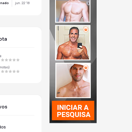
onado
jun. 22 '18
nota
a:
notas)
ivos
dos