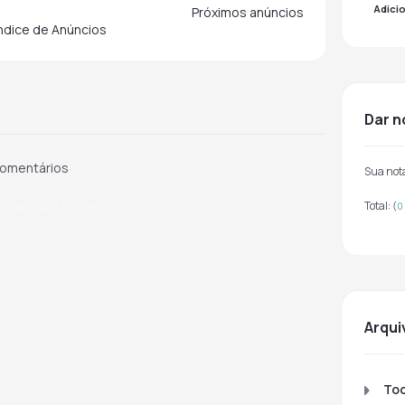
Adici
Próximos anúncios
indice de Anúncios
dar 
omentários
Sua not
ntrar para comentar
Total:
(
0
arqu
To