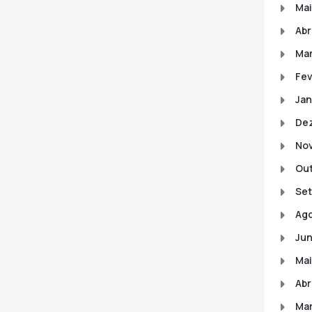
Mai
Abr
Ma
Fev
Jan
De
No
Out
Set
Ago
Jun
Mai
Abr
Mar