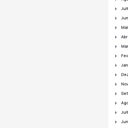
Jul
Jun
Mai
Abr
Mar
Fev
Jan
De
No
Se
Ago
Jul
Ju