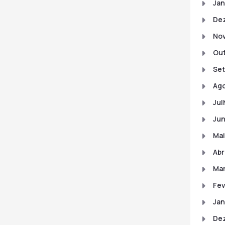
Jan
De
No
Out
Set
Ago
Jul
Jun
Mai
Abr
Mar
Fev
Jan
De