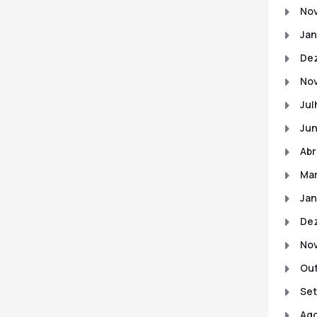
No
Jan
De
No
Jul
Ju
Abr
Ma
Jan
De
No
Out
Set
Ago