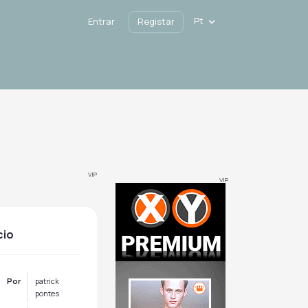
Pt
Entrar
Registar
VIP
VIP
cio
Por
patrick
pontes