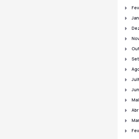
Fev
Jan
De
No
Out
Set
Ago
Jul
Jun
Mai
Abr
Mar
Fev