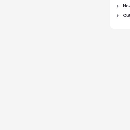
No
Out