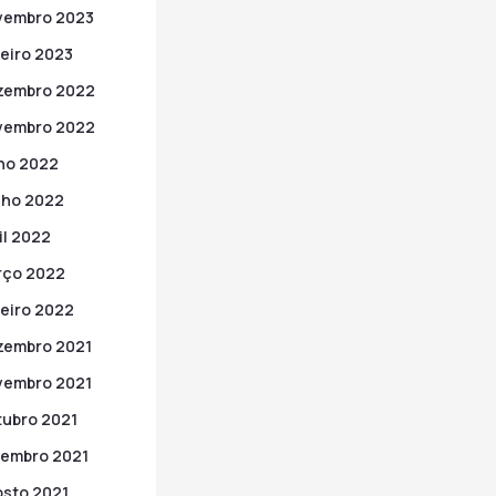
vembro 2023
eiro 2023
zembro 2022
vembro 2022
ho 2022
nho 2022
il 2022
rço 2022
eiro 2022
zembro 2021
vembro 2021
ubro 2021
embro 2021
sto 2021