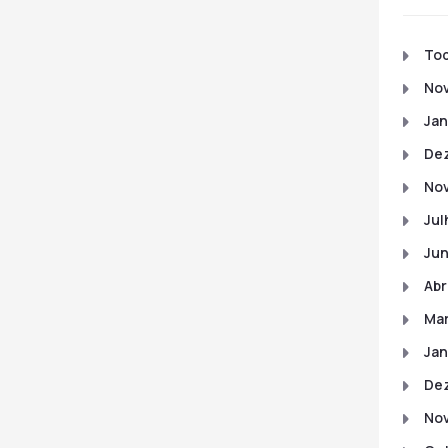
To
No
Jan
De
No
Jul
Ju
Abr
Ma
Jan
De
No