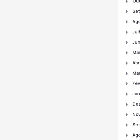
Out
Set
Ago
Jul
Jun
Mai
Abr
Mar
Fev
Jan
De
No
Se
Ago