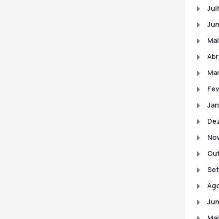
Jul
Ju
Mai
Abr
Ma
Fev
Jan
De
No
Out
Set
Ago
Jun
Mai