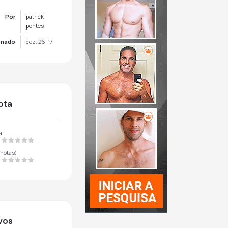
Por
patrick
pontes
onado
dez. 26 '17
nota
a:
notas)
ivos