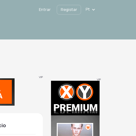
Pt
Entrar
Registar
VIP
VIP
cio