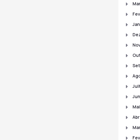
Mar
Fev
Jan
De
No
Out
Set
Ago
Jul
Jun
Mai
Abr
Mar
Fev