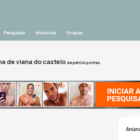
Pesquisar
Anúncios
Grupos
na de viana do castelo
de
patrick pontes
anún