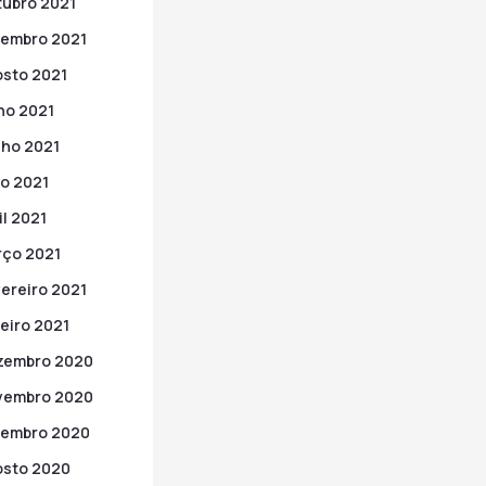
ubro 2021
embro 2021
sto 2021
ho 2021
ho 2021
o 2021
il 2021
ço 2021
ereiro 2021
eiro 2021
zembro 2020
vembro 2020
tembro 2020
sto 2020