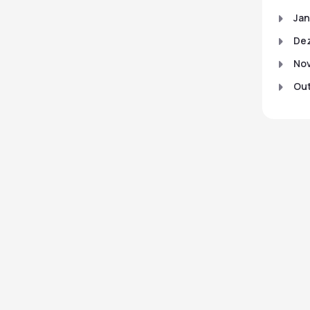
Jan
De
No
Out