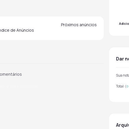
Adici
Próximos anúncios
indice de Anúncios
dar 
omentários
Sua not
ntrar para comentar
Total:
(
0
arqu