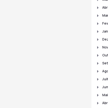
Abr
Mar
Fev
Jan
De
No
Out
Set
Ago
Jul
Jun
Mai
Abr