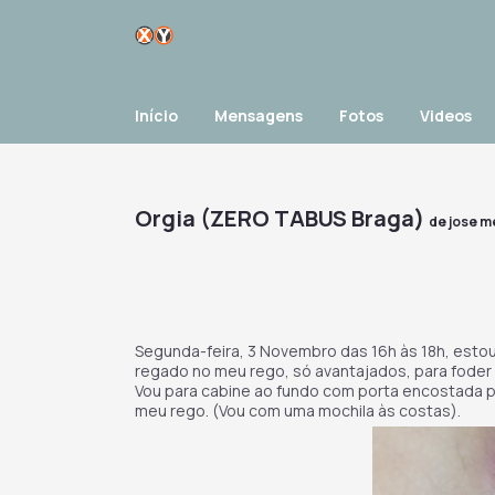
Início
Mensagens
Fotos
Videos
Orgia (ZERO TABUS Braga)
de
jose m
Segunda-feira, 3 Novembro das 16h às 18h, esto
regado no meu rego, só avantajados, para fode
Vou para cabine ao fundo com porta encostada pa
meu rego. (Vou com uma mochila às costas).