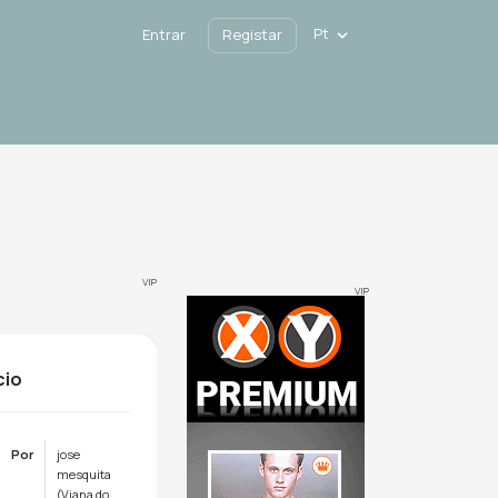
Pt
Entrar
Registar
VIP
VIP
cio
Por
jose
mesquita
(Viana do