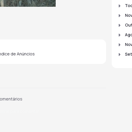
To
No
Out
Ago
No
indice de Anúncios
Set
omentários
ntrar para comentar