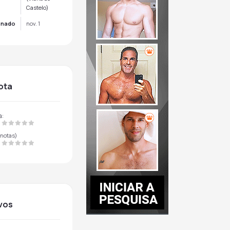
Castelo)
onado
nov. 1
nota
a:
notas)
ivos