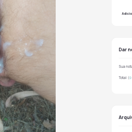
Adici
dar 
Sua not
Total:
(
0
arqu