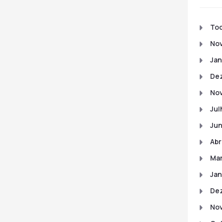
To
No
Jan
De
No
Jul
Ju
Abr
Ma
Jan
De
No