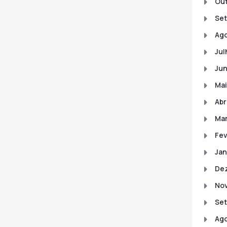
Out
Set
Ago
Jul
Jun
Mai
Abr
Mar
Fev
Jan
De
No
Se
Ago