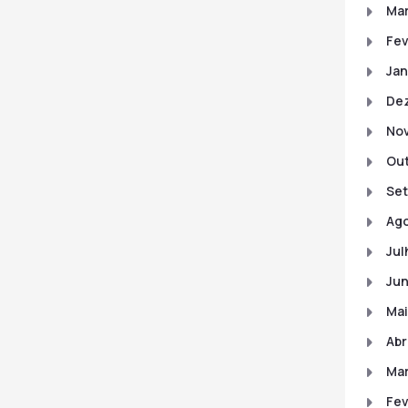
Mar
Fev
Jan
De
No
Out
Set
Ago
Jul
Jun
Mai
Abr
Mar
Fev