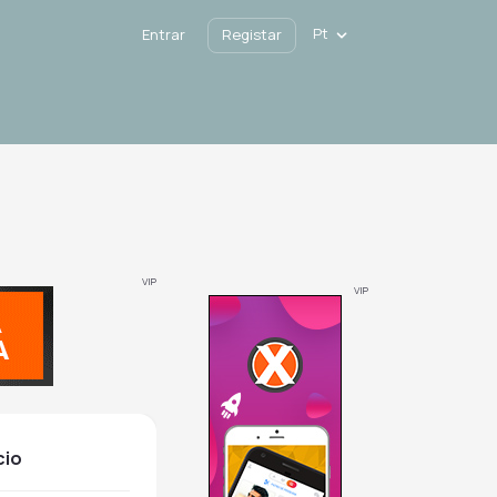
Pt
Entrar
Registar
VIP
VIP
cio