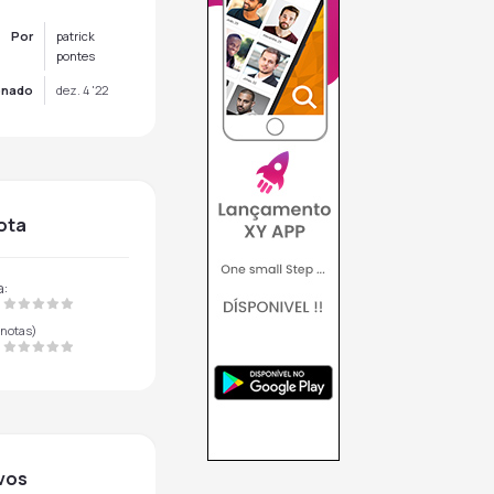
Por
patrick
pontes
onado
dez. 4 '22
nota
a:
notas)
ivos