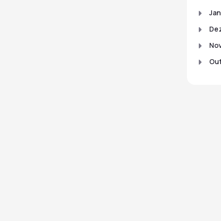
Jan
De
No
Out