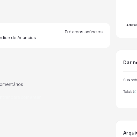
Adici
Próximos anúncios
indice de Anúncios
dar 
Sua not
omentários
Total:
(
0
ntrar para comentar
arqu