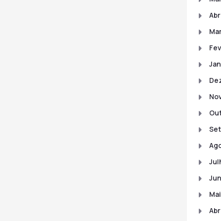
Abr
Mar
Fev
Jan
De
No
Out
Set
Ago
Jul
Jun
Mai
Abr