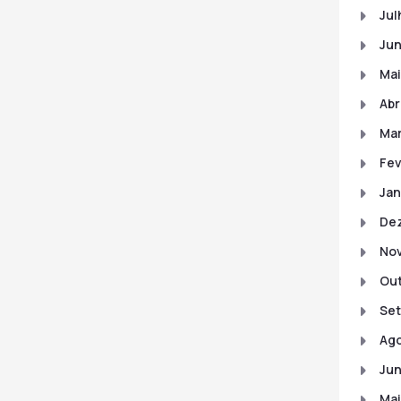
Jul
Ju
Mai
Abr
Ma
Fev
Jan
De
No
Out
Set
Ago
Jun
Mai