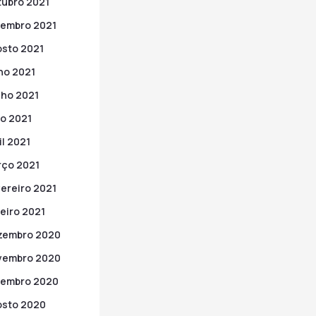
ubro 2021
embro 2021
sto 2021
ho 2021
ho 2021
o 2021
il 2021
ço 2021
ereiro 2021
eiro 2021
zembro 2020
vembro 2020
tembro 2020
sto 2020