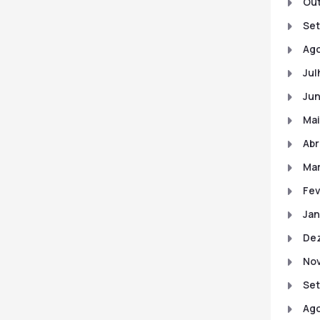
Out
Set
Ago
Jul
Jun
Mai
Abr
Mar
Fev
Jan
De
No
Se
Ago