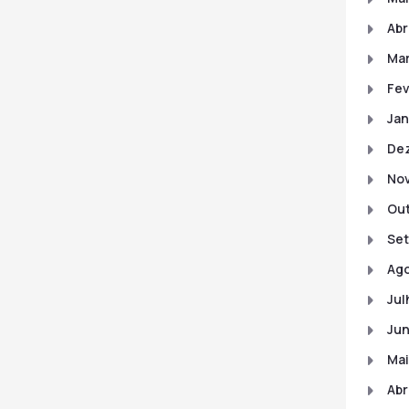
Abr
Mar
Fev
Jan
De
No
Out
Set
Ago
Jul
Jun
Mai
Abr