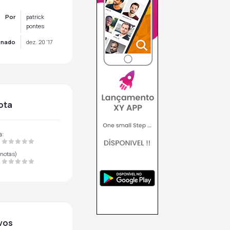
Por
patrick
pontes
onado
dez. 20 '17
nota
a:
notas)
ivos