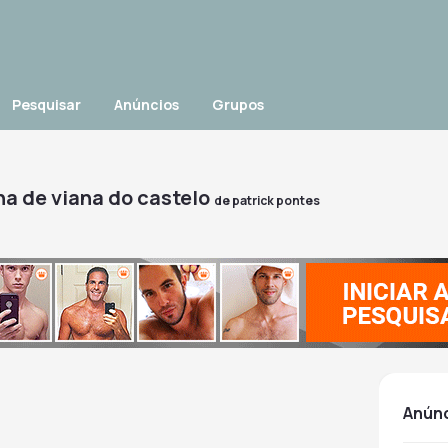
Pesquisar
Anúncios
Grupos
na de viana do castelo
de
patrick pontes
anún