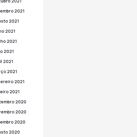
ubro 2021
embro 2021
sto 2021
ho 2021
ho 2021
o 2021
il 2021
ço 2021
ereiro 2021
eiro 2021
zembro 2020
vembro 2020
tembro 2020
sto 2020