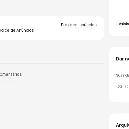
Adici
Próximos anúncios
indice de Anúncios
dar 
omentários
Sua not
ntrar para comentar
Total:
(
0
arqu