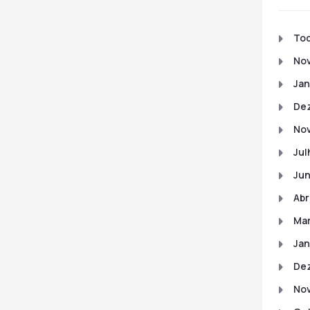
To
No
Jan
De
No
Jul
Ju
Abr
Ma
Jan
De
No