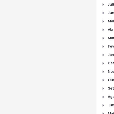
Jul
Ju
Mai
Abr
Ma
Fev
Jan
De
No
Out
Set
Ago
Jun
Mai