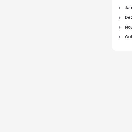
Jan
De
No
Out