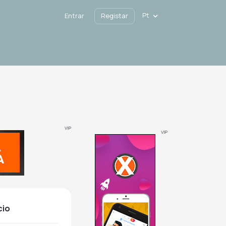
Pt
Entrar
Registar
VIP
VIP
cio