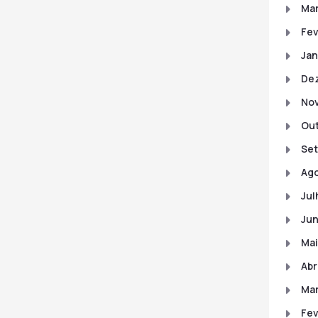
Mar
Fev
Jan
De
No
Out
Set
Ago
Jul
Jun
Mai
Abr
Mar
Fev